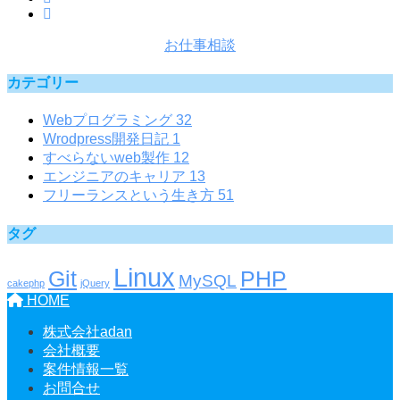
お仕事相談
カテゴリー
Webプログラミング
32
Wrodpress開発日記
1
すべらないweb製作
12
エンジニアのキャリア
13
フリーランスという生き方
51
タグ
Linux
Git
PHP
MySQL
cakephp
jQuery
HOME
株式会社adan
会社概要
案件情報一覧
お問合せ