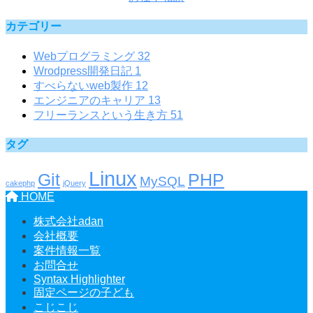
カテゴリー
Webプログラミング
32
Wrodpress開発日記
1
すべらないweb製作
12
エンジニアのキャリア
13
フリーランスという生き方
51
タグ
Linux
Git
PHP
MySQL
cakephp
jQuery
HOME
株式会社adan
会社概要
案件情報一覧
お問合せ
Syntax Highlighter
固定ページの子ども
こじこじ