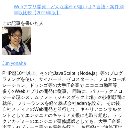
Webアプリ開発、どんな案件が狙い目？言語・案件別
年収比較【2019年版】
この記事を書いた人
Jun yonaha
PHP歴10年以上、その他JavaScript（Node.js）等のプログ
ラミングを使い、サイバード、ゼロスタート、プロトコーポ
レーション、ドワンゴ等の大手IT企業で ニコニコ動画等、
多くのWebアプリの開発に従事。 同時に、パワーテクノロ
ジー※現システムソフト（ジャスダック上場）の技術顧問に
就任。 フリーランスを経て株式会社adanを設立。 その後、
自社メディアのWeb開発と並行して、キャリアコンサルタ
ントとしてエンジニアのキャリア支援にも取り組む。 テッ
クアカデミーのエンジニア研修講師としても、大手IT企業、
楽天・セプテーニ等でも講義を行う。 お気軽にご連絡頂け