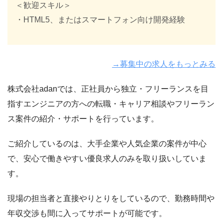
＜歓迎スキル＞
s
・HTML5、またはスマートフォン向け開発経験
案
件
5
→募集中の求人をもっとみる
0
万
株式会社adanでは、正社員から独立・フリーランスを目
～
指すエンジニアの方への転職・キャリア相談やフリーラン
6
ス案件の紹介・サポートを行っています。
5
ご紹介しているのは、大手企業や人気企業の案件が中心
万
円
で、安心で働きやすい優良求人のみを取り扱いしていま
女
す。
性
向
け
現場の担当者と直接やりとりをしているので、勤務時間や
ソ
年収交渉も間に入ってサポートが可能です。
ー