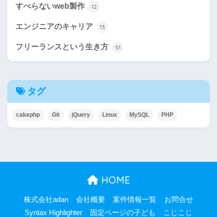
すべらないweb製作
12
エンジニアのキャリア
13
フリーランスという生き方
51
タグ
cakephp
Git
jQuery
Linux
MySQL
PHP
HOME
株式会社adan
会社概要
案件情報一覧
お問合せ
Syntax Highlighter
固定ページの子ども
こじこじ