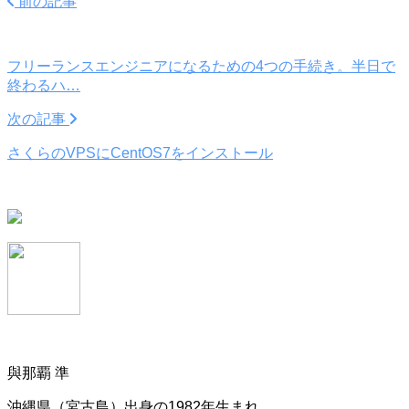
前の記事
フリーランスエンジニアになるための4つの手続き。半日で
終わるハ…
次の記事
さくらのVPSにCentOS7をインストール
與那覇 準
沖縄県（宮古島）出身の1982年生まれ