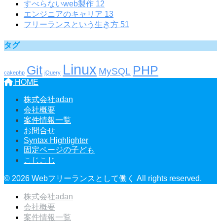
すべらないweb製作
12
エンジニアのキャリア
13
フリーランスという生き方
51
タグ
Linux
Git
PHP
MySQL
cakephp
jQuery
HOME
株式会社adan
会社概要
案件情報一覧
お問合せ
Syntax Highlighter
固定ページの子ども
こじこじ
© 2026 Webフリーランスとして働く All rights reserved.
株式会社adan
会社概要
案件情報一覧