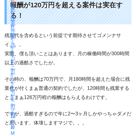
☆
報酬が120万円を超える案件は実在す
H
案
P
P
る！
件
H
案
年
P
件
収
残業代を含めるという前提です期待させてゴメンナサ
案
5
：
イ。。。
件
5
3
5
実際、僕も頂いことはあります、月の稼働時間が300時間
万
0
0
以上の過酷さでしたが。
～
0
万
6
~
その時の、報酬は70万円で、月180時間を超えた場合に残
～
5
9
業代が付くまぁ普通の契約でしたが、120時間も残業する
6
万
0
と、まぁ126万円程の報酬はもらえるわけです。
5
モ
バ
0
万
イ
ですが、過酷すぎるので年に2〜3ヶ月しかやっちゃダメだ
万
円
ル
フ
向
L
と思います、体壊しますマジで。。。
ロ
け
A
ン
（
M