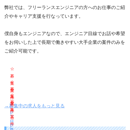
弊社では、フリーランスエンジニアの方へのお仕事のご紹
介やキャリア支援を行なっています。
僕自身もエンジニアなので、エンジニア目線でお話や希望
をお伺いした上で長期で働きやすい大手企業の案件のみを
ご紹介可能です。
☆
募
☆
集
募
案
☆
集
件
募
案
☆
→募集中の求人をもっと見る
集
件
P
案
☆
H
件
P
P