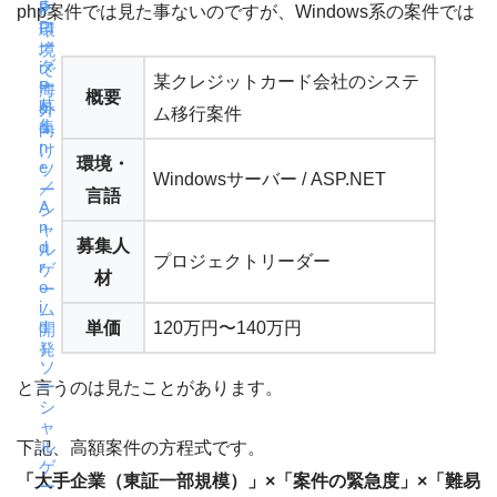
ト
F
P
php案件では見た事ないのですが、Windows系の案件では
コ
P
環
ー
／
境
ダ
i
で
某クレジットカード会社のシステ
ー
P
海
概要
募
h
外
ム移行案件
集
o
向
n
け
環境・
e
ソ
Windowsサーバー / ASP.NET
／
ー
言語
A
シ
n
ャ
募集人
d
ル
プロジェクトリーダー
r
ゲ
材
o
ー
i
ム
d
単価
120万円〜140万円
開
）
発
ソ
ー
と言うのは見たことがあります。
シ
ャ
ル
下記、高額案件の方程式です。
ゲ
「大手企業（東証一部規模）」×「案件の緊急度」×「難易
ー